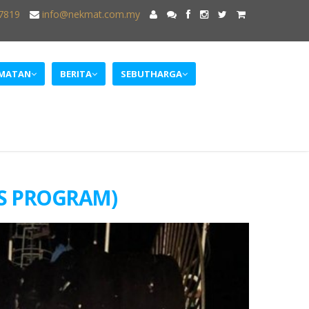
7819
info@nekmat.com.my
DMATAN
BERITA
SEBUTHARGA
S PROGRAM)