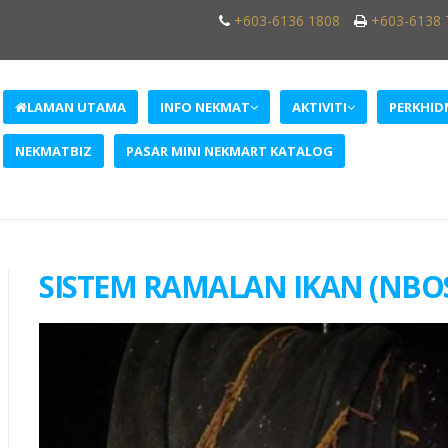
+603-6136 1808
+603-6138 
LAMAN UTAMA
INFO NEKMAT
AKTIVITI
PERKHI
NEKMATBIZ
PASAR MINI NEKMART KATALOG
SISTEM RAMALAN IKAN (NBO